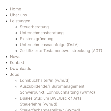
Zum
Inhalt
Home
wechseln
Über uns
Leistungen
Steuerberatung
Unternehmensberatung
Existenzgründung
Unternehmensnachfolge (DstV)
Zertifizierte Testamentsvollstreckung (AGT)
News
Kontakt
Downloads
Jobs
Lohnbuchhalter/in (w/m/d)
Auszubildende/r Büromanagement
Schwerpunkt: Lohnbuchhaltung (w/m/d)
Duales Studium BWL/Bsc of Arts
Steuerlehre (w/m/d)
Steuerfachangestellte/r (w/m/d)