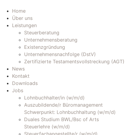
Zum
Inhalt
Home
wechseln
Über uns
Leistungen
Steuerberatung
Unternehmensberatung
Existenzgründung
Unternehmensnachfolge (DstV)
Zertifizierte Testamentsvollstreckung (AGT)
News
Kontakt
Downloads
Jobs
Lohnbuchhalter/in (w/m/d)
Auszubildende/r Büromanagement
Schwerpunkt: Lohnbuchhaltung (w/m/d)
Duales Studium BWL/Bsc of Arts
Steuerlehre (w/m/d)
Steuerfachangestellte/r (w/m/d)