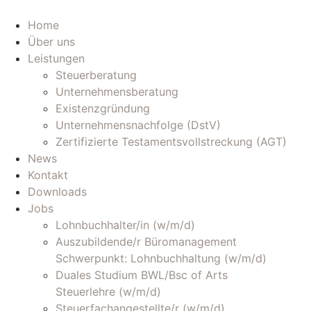
Zum
Inhalt
Home
wechseln
Über uns
Leistungen
Steuerberatung
Unternehmensberatung
Existenzgründung
Unternehmensnachfolge (DstV)
Zertifizierte Testamentsvollstreckung (AGT)
News
Kontakt
Downloads
Jobs
Lohnbuchhalter/in (w/m/d)
Auszubildende/r Büromanagement
Schwerpunkt: Lohnbuchhaltung (w/m/d)
Duales Studium BWL/Bsc of Arts
Steuerlehre (w/m/d)
Steuerfachangestellte/r (w/m/d)