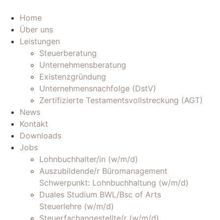
Zum
Inhalt
Home
wechseln
Über uns
Leistungen
Steuerberatung
Unternehmensberatung
Existenzgründung
Unternehmensnachfolge (DstV)
Zertifizierte Testamentsvollstreckung (AGT)
News
Kontakt
Downloads
Jobs
Lohnbuchhalter/in (w/m/d)
Auszubildende/r Büromanagement
Schwerpunkt: Lohnbuchhaltung (w/m/d)
Duales Studium BWL/Bsc of Arts
Steuerlehre (w/m/d)
Steuerfachangestellte/r (w/m/d)