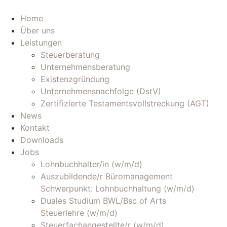
Zum
Inhalt
Home
wechseln
Über uns
Leistungen
Steuerberatung
Unternehmensberatung
Existenzgründung
Unternehmensnachfolge (DstV)
Zertifizierte Testamentsvollstreckung (AGT)
News
Kontakt
Downloads
Jobs
Lohnbuchhalter/in (w/m/d)
Auszubildende/r Büromanagement
Schwerpunkt: Lohnbuchhaltung (w/m/d)
Duales Studium BWL/Bsc of Arts
Steuerlehre (w/m/d)
Steuerfachangestellte/r (w/m/d)