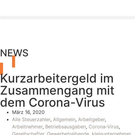
NEWS
Kurzarbeitergeld im
Zusammengang mit
dem Corona-Virus
März 16, 2020
Alle Steuerzahler
,
Allgemein
,
Arbeitgeber
,
Arbeitnehmer
,
Betriebsausgaben
,
Corona-Virus
,
Gesellschafter
,
Gewerbetreibende
,
kleinunternehmer
,