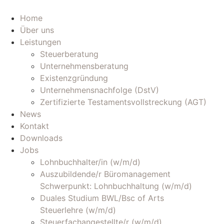
Zum
Inhalt
Home
wechseln
Über uns
Leistungen
Steuerberatung
Unternehmensberatung
Existenzgründung
Unternehmensnachfolge (DstV)
Zertifizierte Testamentsvollstreckung (AGT)
News
Kontakt
Downloads
Jobs
Lohnbuchhalter/in (w/m/d)
Auszubildende/r Büromanagement
Schwerpunkt: Lohnbuchhaltung (w/m/d)
Duales Studium BWL/Bsc of Arts
Steuerlehre (w/m/d)
Steuerfachangestellte/r (w/m/d)