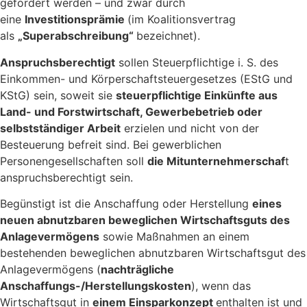
gefördert werden – und zwar durch
eine
Investitionsprämie
(im Koalitionsvertrag
als
„Superabschreibung“
bezeichnet).
Anspruchsberechtigt
sollen Steuerpflichtige i. S. des
Einkommen- und Körperschaftsteuergesetzes (EStG und
KStG) sein, soweit sie
steuerpflichtige Einkünfte aus
Land- und Forstwirtschaft, Gewerbebetrieb oder
selbstständiger Arbeit
erzielen und nicht von der
Besteuerung befreit sind. Bei gewerblichen
Personengesellschaften soll
die Mitunternehmerschaf
t
anspruchsberechtigt sein.
Begünstigt ist die Anschaffung oder Herstellung
eines
neuen abnutzbaren beweglichen Wirtschaftsguts des
Anlagevermögens
sowie Maßnahmen an einem
bestehenden beweglichen abnutzbaren Wirtschaftsgut des
Anlagevermögens (
nachträgliche
Anschaffungs-/Herstellungskosten
), wenn das
Wirtschaftsgut in
einem Einsparkonzept
enthalten ist und