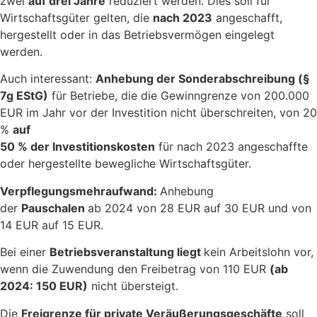
zwei
auf drei Jahre
reduziert werden. Dies soll für
Wirtschaftsgüter gelten, die
nach 2023
angeschafft,
hergestellt oder in das Betriebsvermögen eingelegt
werden.
Auch interessant:
Anhebung der Sonderabschreibung (§
7g EStG)
für Betriebe, die die Gewinngrenze von 200.000
EUR im Jahr vor der Investition nicht überschreiten, von 20
%
auf
50 % der Investitionskosten
für nach 2023 angeschaffte
oder hergestellte bewegliche Wirtschaftsgüter.
Verpflegungsmehraufwand:
Anhebung
der
Pauschalen
ab 2024 von 28 EUR auf 30 EUR und von
14 EUR auf 15 EUR.
Bei einer
Betriebsveranstaltung liegt
kein Arbeitslohn vor,
wenn die Zuwendung den Freibetrag von 110 EUR
(ab
2024: 150 EUR)
nicht übersteigt.
Die
Freigrenze für private Veräußerungsgeschäfte
soll